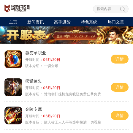
主页
新闻资讯
高手进阶
特色系统
热门文章
更新时间：2026-01-29
微变单职业
详情
开服时间：
06月/20日
版本介绍：
一切全爆
熊猫迷失
详情
开服时间：
06月/20日
版本介绍：
赞助靠打挂机免费吸怪免费狂暴免费
金陵专属
详情
开服时间：
06月/20日
版本介绍：
散人称王人人平等爆率拉满一切看脸