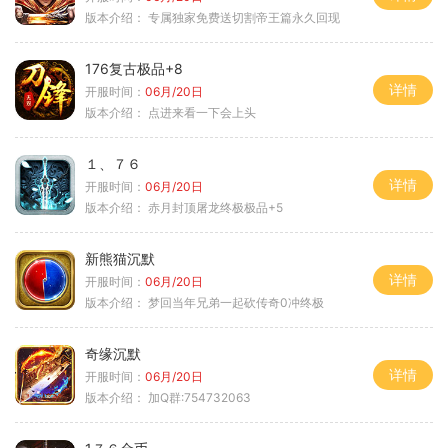
版本介绍：
专属独家免费送切割帝王篇永久回现
176复古极品+8
详情
开服时间：
06月/20日
版本介绍：
点进来看一下会上头
１、７６
详情
开服时间：
06月/20日
版本介绍：
赤月封顶屠龙终极极品+5
新熊猫沉默
详情
开服时间：
06月/20日
版本介绍：
梦回当年兄弟一起砍传奇0冲终极
奇缘沉默
详情
开服时间：
06月/20日
版本介绍：
加Q群:754732063