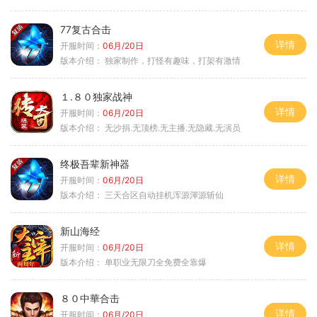
77复古合击
详情
开服时间：
06月/20日
版本介绍：
独家制作，打怪有趣味，打架有激情
１.８０独家战神
详情
开服时间：
06月/20日
版本介绍：
无沙捐.无顶榜.无主播.无隐藏.无演员
终极吾辈新神器
详情
开服时间：
06月/20日
版本介绍：
三天合区自动挂机浑源渾源斩仙
新山海经
详情
开服时间：
06月/20日
版本介绍：
单职业无限刀全免费全靠爆
８０中華合击
详情
开服时间：
06月/20日