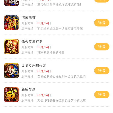
版本介绍：
三天合区自动挂机浑源渾源斩仙1
鸿蒙熊猫
详情
开服时间：
06月/14日
版本介绍：
零起步原始正版一切靠打养老专属
烽火专属神器
详情
开服时间：
06月/14日
版本介绍：
独家专属神器的福音
１８０冰啸火龙
详情
开服时间：
06月/14日
版本介绍：
自动捡取良心好服剑甲全爆长久激情
新醉梦录
详情
开服时间：
06月/14日
版本介绍：
充值可打装备保值真实追梦小资天堂