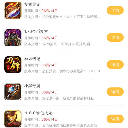
复古灵宠
详情
开服时间：
06月/14日
版本介绍：
拾取鉴定铭文ＢＵＦＦ宝宝牛逼暗黑属性
1.76金币复古
详情
开服时间：
06月/14日
版本介绍：
.自动拾取.一切靠打.内置挂机.自
秋风传纪
详情
开服时间：
06月/14日
版本介绍：
超低消费一切靠打沙奖最高１８８８８
小黑专属
详情
开服时间：
06月/14日
版本介绍：
好专属不多，貌似外面都是材料服
１８０诛仙火龙
详情
开服时间：
06月/14日
版本介绍：
良心好服自动拾取剑甲全爆长久激情