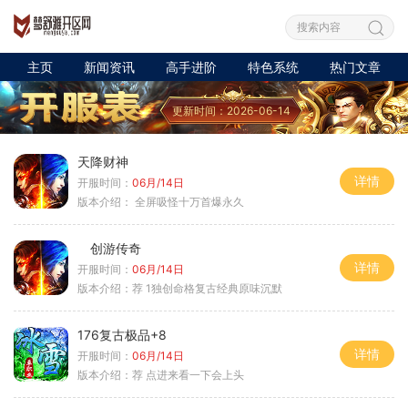
主页
新闻资讯
高手进阶
特色系统
热门文章
更新时间：2026-06-14
天降财神
详情
开服时间：
06月/14日
版本介绍：
全屏吸怪十万首爆永久
创游传奇
详情
开服时间：
06月/14日
版本介绍：
荐 1独创命格复古经典原味沉默
176复古极品+8
详情
开服时间：
06月/14日
版本介绍：
荐 点进来看一下会上头