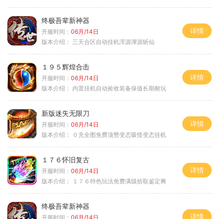
终极吾辈新神器
详情
开服时间：
06月/14日
版本介绍：
三天合区自动挂机浑源渾源斩仙
１９５辉煌合击
详情
开服时间：
06月/14日
版本介绍：
内置挂机自动捡收装备保值长期耐玩
新版迷失无限刀
详情
开服时间：
06月/14日
版本介绍：
０充全图免费顶赞变态吸怪变态挂机
１７６怀旧复古
详情
开服时间：
06月/14日
版本介绍：
１７６特色玩法免费满级拾取鉴定爽
终极吾辈新神器
详情
开服时间：
06月/14日