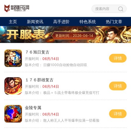
主页
新闻资讯
高手进阶
特色系统
热门文章
更新时间：2026-06-14
７６旭日复古
详情
开服时间：
06月/14日
版本介绍：
日赚1000自动捡物自动回収
１７６群雄复古
详情
开服时间：
06月/14日
版本介绍：
极品＋５战士带毒终极全爆茺值可打
金陵专属
详情
开服时间：
06月/14日
版本介绍：
散人称王人人平等爆率拉满一切看脸