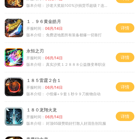
版本介绍：
沙老大奖励100%沙捐货币超级７连鞭尸
１．９６黄金皓月
详情
开服时间：
06月/14日
版本介绍：
免费进地图所有装备都爆一切靠打
永恒之刃
详情
开服时间：
06月/14日
版本介绍：
真实沙奖１２８８８公益微变单职业
１８５雷霆２合１
详情
开服时间：
06月/14日
版本介绍：
小怪爆+９套１秒９９刀捡物自动
１８０龙翔火龙
详情
开服时间：
06月/14日
版本介绍：
封顶65级赞助好打散人好混告别坑服