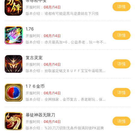
帝尊轻中变
详情
开服时间：
06月/14日
版本介绍：
谁都有可能是黑马逆袭就在下只怪
1.76
详情
开服时间：
06月/14日
版本介绍：
赤月最高加+6，公益养老，玩一年不腻，屠龙
复古灵宠
详情
开服时间：
06月/14日
版本介绍：
拾取鉴定铭文ＢＵＦＦ宝宝牛逼暗黑属性
1７６金币
详情
开服时间：
06月/14日
版本介绍：
全网独家，金币复古，养老耐玩，保底回収
暴徒神器无限刀
详情
开服时间：
06月/14日
版本介绍：
%20刀刀切割无条件领满回馈PK超爽