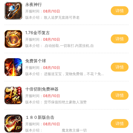
永夜神行
详情
开服时间：
08月/10日
版本介绍：
散人追梦无套路可养老
1.76金币复古
详情
开服时间：
08月/10日
版本介绍：
.自动拾取.一切靠打.内置挂机.自
免费算个球
详情
开服时间：
08月/10日
版本介绍：
进服送宝宝，宠物免费领，不花？免费通关！
十倍切割免费神器
详情
开服时间：
08月/10日
版本介绍：
货币保值拒绝土豪散人顶赞
１８０新版合击
详情
开服时间：
08月/10日
版本介绍：
魔龙教主爆一切