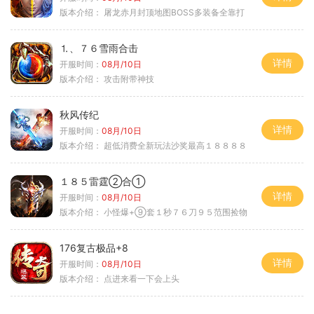
版本介绍：
屠龙赤月封顶地图BOSS多装备全靠打
⒈、７６雪雨合击
详情
开服时间：
08月/10日
版本介绍：
攻击附带神技
秋风传纪
详情
开服时间：
08月/10日
版本介绍：
超低消费全新玩法沙奖最高１８８８８
１８５雷霆②合①
详情
开服时间：
08月/10日
版本介绍：
小怪爆+⑨套１秒７６刀９５范围捡物
176复古极品+8
详情
开服时间：
08月/10日
版本介绍：
点进来看一下会上头