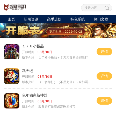
主页
新闻资讯
高手进阶
特色系统
热门文章
更新时间：2025-10-28
１７６小极品
详情
开服时间：
08月/10日
版本介绍：
１７６小极品＋７刀刀毒素全部靠打
武天纪
详情
开服时间：
08月/10日
版本介绍：
（一切靠打）（不用充值）（全部看脸）
兔年独家新神器
详情
开服时间：
08月/10日
版本介绍：
装备好打爆率超高憋尿打宝