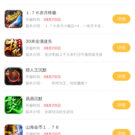
１.７６赤月终极
详情
开服时间：
08月/10日
版本介绍：
１.７６赤月小极品+4，一张月卡走天涯b
30米全满迷失
详情
开服时间：
08月/10日
版本介绍：
攻沙奖励上千大米打沙不激情退充值
猎人王沉默
详情
开服时间：
08月/10日
版本介绍：
时间为王，轻松赚烟？
鼎鼎沉默
详情
开服时间：
08月/10日
版本介绍：
全新玩法此生必玩
山海金币１．７６
详情
开服时间：
08月/10日