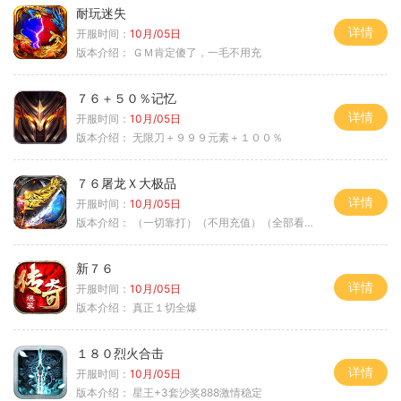
耐玩迷失
详情
开服时间：
10月/05日
版本介绍：
ＧＭ肯定傻了，一毛不用充
７６＋５０％记忆
详情
开服时间：
10月/05日
版本介绍：
无限刀＋９９９元素＋１００％
７６屠龙Ｘ大极品
详情
开服时间：
10月/05日
版本介绍：
（一切靠打）（不用充值）（全部看脸）
新７６
详情
开服时间：
10月/05日
版本介绍：
真正１切全爆
１８０烈火合击
详情
开服时间：
10月/05日
版本介绍：
星王+3套沙奖888激情稳定