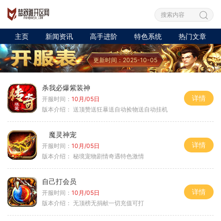
主页
新闻资讯
高手进阶
特色系统
热门文章
更新时间：2025-10-05
杀我必爆紫装神
详情
开服时间：
10月/05日
版本介绍：
送顶赞送狂暴送自动捡物送自动挂机
魔灵神宠
详情
开服时间：
10月/05日
版本介绍：
秘境宠物剧情奇遇特色激情
自己打会员
详情
开服时间：
10月/05日
版本介绍：
无顶榜无捐献一切充值可打