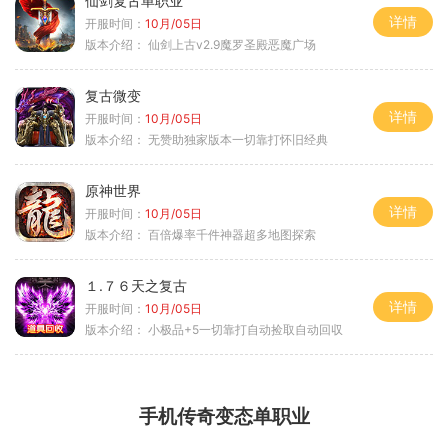
仙剑复古单职业
详情
开服时间：
10月/05日
版本介绍：
仙剑上古v2.9魔罗圣殿恶魔广场
复古微变
详情
开服时间：
10月/05日
版本介绍：
无赞助独家版本一切靠打怀旧经典
原神世界
详情
开服时间：
10月/05日
版本介绍：
百倍爆率千件神器超多地图探索
１.７６天之复古
详情
开服时间：
10月/05日
版本介绍：
小极品+5一切靠打自动捡取自动回収
手机传奇变态单职业