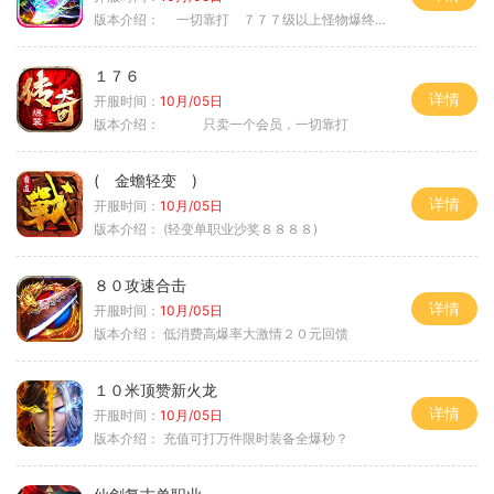
版本介绍：
一切靠打 ７７７级以上怪物爆终极
１７６
详情
开服时间：
10月/05日
版本介绍：
只卖一个会员，一切靠打
( 金蟾轻变 )
详情
开服时间：
10月/05日
版本介绍：
(轻变单职业沙奖８８８８)
８０攻速合击
详情
开服时间：
10月/05日
版本介绍：
低消费高爆率大激情２０元回馈
１０米顶赞新火龙
详情
开服时间：
10月/05日
版本介绍：
充值可打万件限时装备全爆秒？