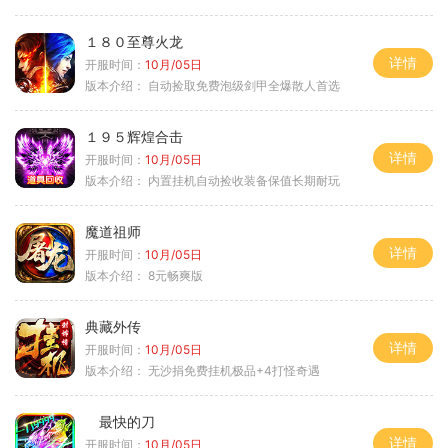
１８０至尊火龙
详情
开服时间：
10月/05日
版本介绍：
自动捡取免费泡级剑甲全爆散人首选
１９５辉煌合击
详情
开服时间：
10月/05日
版本介绍：
内置挂机自动捡收装备保值长期耐玩
魔道祖师
详情
开服时间：
10月/05日
版本介绍：
8元畅爽版
典藏外传
详情
开服时间：
10月/05日
版本介绍：
无沙捐免费挂机极品+4打怪奇遇
最快的刀
详情
开服时间：
10月/05日