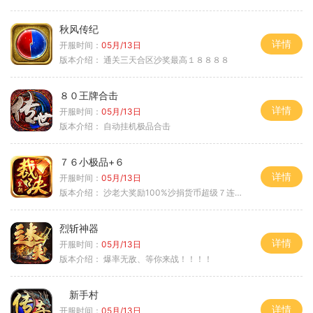
秋风传纪
详情
开服时间：
05月/13日
版本介绍：
通关三天合区沙奖最高１８８８８
８０王牌合击
详情
开服时间：
05月/13日
版本介绍：
自动挂机极品合击
７６小极品+６
详情
开服时间：
05月/13日
版本介绍：
沙老大奖励100%沙捐货币超级７连鞭尸
烈斩神器
详情
开服时间：
05月/13日
版本介绍：
爆率无敌、等你来战！！！！
新手村
详情
开服时间：
05月/13日