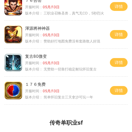
７６合击
详情
开服时间：
05月/13日
版本介绍：
三职业召唤圣兽，真气无CD，5秒烈火
渾源將神神器
详情
开服时间：
05月/13日
版本介绍：
赞助好打地图免费没有套路散人好混
复古80微变
详情
开服时间：
05月/13日
版本介绍：
无赞助一切靠打稳定耐玩怀旧复古
１７６免费
详情
开服时间：
05月/13日
版本介绍：
简单怀旧复古三天拿沙可玩一年
传奇单职业sf