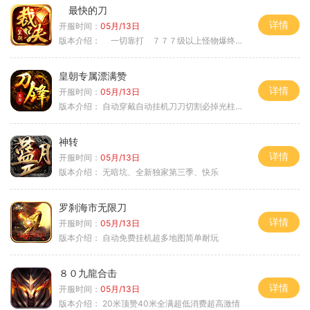
最快的刀
详情
开服时间：
05月/13日
版本介绍：
一切靠打 ７７７级以上怪物爆终极
皇朝专属漂满赞
详情
开服时间：
05月/13日
版本介绍：
自动穿戴自动挂机刀刀切割必掉光柱自动
神转
详情
开服时间：
05月/13日
版本介绍：
无暗坑、全新独家第三季、快乐
罗刹海市无限刀
详情
开服时间：
05月/13日
版本介绍：
自动免费挂机超多地图简单耐玩
８０九龍合击
详情
开服时间：
05月/13日
版本介绍：
20米顶赞40米全满超低消费超高激情