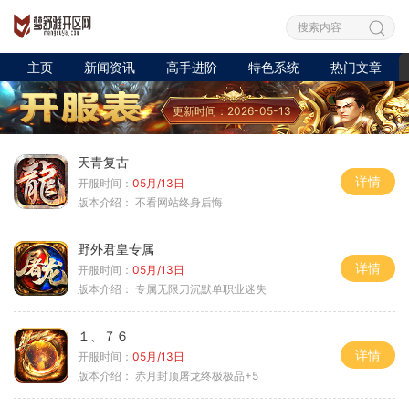
主页
新闻资讯
高手进阶
特色系统
热门文章
更新时间：2026-05-13
天青复古
详情
开服时间：
05月/13日
版本介绍：
不看网站终身后悔
野外君皇专属
详情
开服时间：
05月/13日
版本介绍：
专属无限刀沉默单职业迷失
１、７６
详情
开服时间：
05月/13日
版本介绍：
赤月封顶屠龙终极极品+5