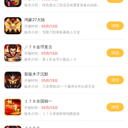
版本介绍：
特色复古三职业没有重复装备自由搭配私
鸿蒙27大陆
详情
开服时间：
05月/13日
版本介绍：
无限刀简单粗暴散人天堂
／７６金币复古
详情
开服时间：
05月/13日
版本介绍：
第１区金币小极品＋６
新版木子沉默
详情
开服时间：
05月/13日
版本介绍：
只卖赞助30一个爆率全开白票天堂
１７６全国独一
详情
开服时间：
05月/13日
版本介绍：
１７６单挑群怪地图超多