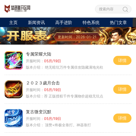
主页
新闻资讯
高手进阶
特色系统
热门文章
更新时间：2026-01-21
专属荣耀大陆
详情
开服时间：
05月/19日
版本介绍：
绝无暗坑万件专属倍攻隐藏满地光柱
２０２３歲月合击
详情
开服时间：
05月/19日
版本介绍：
荐 正版授权千件专属物价超稳无坑点
复古微变沉默
详情
开服时间：
05月/19日
版本介绍：
顶赞+终极全靠打。神器靠打