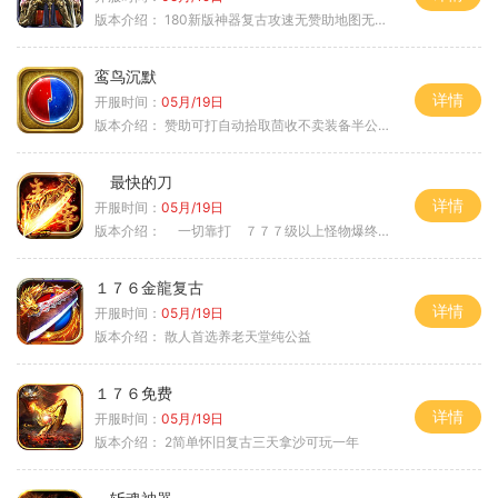
版本介绍：
180新版神器复古攻速无赞助地图无排行
鸾鸟沉默
详情
开服时间：
05月/19日
版本介绍：
赞助可打自动拾取茴收不卖装备半公益服
最快的刀
详情
开服时间：
05月/19日
版本介绍：
一切靠打 ７７７级以上怪物爆终极
１７６金龍复古
详情
开服时间：
05月/19日
版本介绍：
散人首选养老天堂纯公益
１７６免费
详情
开服时间：
05月/19日
版本介绍：
2简单怀旧复古三天拿沙可玩一年