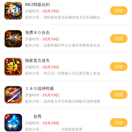
Mir2韩版仙剑
详情
开服时间：
05月/19日
版本介绍：
情怀版本真实全爆绿色无坑长期耐玩
免费８０合击
详情
开服时间：
05月/19日
版本介绍：
必爆终极剑甲永久爆率免费养老合击
独家复古迷失
详情
开服时间：
05月/19日
版本介绍：
纯元宝一切靠爆０充玩通关散人首选
１８０战神终极
详情
开服时间：
05月/19日
版本介绍：
战神复古开天终极无捐献无顶榜地图
首秀
详情
开服时间：
05月/19日
版本介绍：
古怪新版首秀