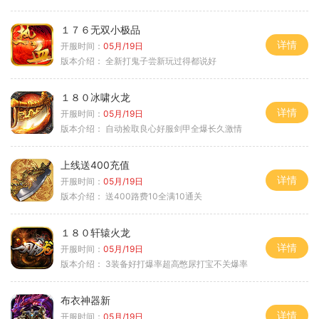
１７６无双小极品
详情
开服时间：
05月/19日
版本介绍：
全新打鬼子尝新玩过得都说好
１８０冰啸火龙
详情
开服时间：
05月/19日
版本介绍：
自动捡取良心好服剑甲全爆长久激情
上线送400充值
详情
开服时间：
05月/19日
版本介绍：
送400路费10全满10通关
１８０轩辕火龙
详情
开服时间：
05月/19日
版本介绍：
3装备好打爆率超高憋尿打宝不关爆率
布衣神器新
详情
开服时间：
05月/19日