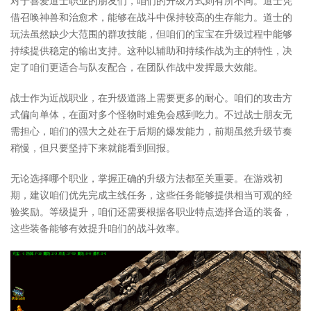
对于喜爱道士职业的朋友们，咱们的升级方式则有所不同。道士凭
借召唤神兽和治愈术，能够在战斗中保持较高的生存能力。道士的
玩法虽然缺少大范围的群攻技能，但咱们的宝宝在升级过程中能够
持续提供稳定的输出支持。这种以辅助和持续作战为主的特性，决
定了咱们更适合与队友配合，在团队作战中发挥最大效能。
战士作为近战职业，在升级道路上需要更多的耐心。咱们的攻击方
式偏向单体，在面对多个怪物时难免会感到吃力。不过战士朋友无
需担心，咱们的强大之处在于后期的爆发能力，前期虽然升级节奏
稍慢，但只要坚持下来就能看到回报。
无论选择哪个职业，掌握正确的升级方法都至关重要。在游戏初
期，建议咱们优先完成主线任务，这些任务能够提供相当可观的经
验奖励。等级提升，咱们还需要根据各职业特点选择合适的装备，
这些装备能够有效提升咱们的战斗效率。